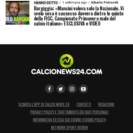
1 settimana ago
Alberto Petrosilli
HANNO DETTO
Bargiggia: «Mancini voleva solo la Nazionale. Vi
svelo cosa è successo davvero dietro le quinte
della FIGC. Campionato Primavera male del
calcio italiano» ESCLUSIVA e VIDEO
SCARICA L’APP DI CALCIO NEWS 24
CONTATTI
REDAZIONE
PRIVACY POLICY E TRATTAMENTO DEI DATI PERSONALI
INFORMATIVA ESTESA SUI COOKIE (COOKIE POLICY)
NETWORK SPORT REVIEW