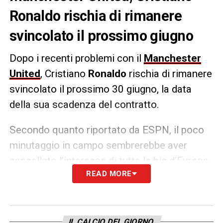
Ronaldo rischia di rimanere
svincolato il prossimo giugno
Dopo i recenti problemi con il
Manchester
United
, Cristiano
Ronaldo
rischia di rimanere
svincolato il prossimo 30 giugno, la data
della sua scadenza del contratto.
Secondo quanto riportato da ESPN, il poco
minutaggio in campo sembrerebbe aver
cancellato l’interesse di tutte le big d’Europa
READ MORE
nei confronti dell’attaccante, che tra 6 mesi
rischia di restare senza squadra.
LA PLAYLIST DELLE NOSTRE TOP NEWS
IL CALCIO DEL GIORNO