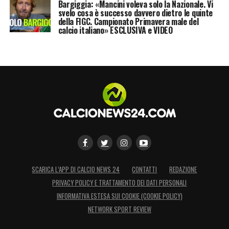
LA PLAYLIST DELLE NOSTRE TOP NEWS
Bargiggia: «Mancini voleva solo la Nazionale. Vi
svelo cosa è successo davvero dietro le quinte
della FIGC. Campionato Primavera male del
calcio italiano» ESCLUSIVA e VIDEO
SCARICA L’APP DI CALCIO NEWS 24
CONTATTI
REDAZIONE
PRIVACY POLICY E TRATTAMENTO DEI DATI PERSONALI
INFORMATIVA ESTESA SUI COOKIE (COOKIE POLICY)
NETWORK SPORT REVIEW