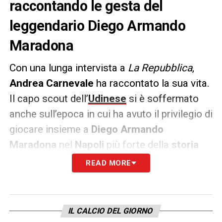
raccontando le gesta del
leggendario Diego Armando
Maradona
Con una lunga intervista a
La Repubblica
,
Andrea Carnevale
ha raccontato la sua vita.
Il capo scout dell’
Udinese
si è soffermato
anche sull’epoca in cui ha avuto il privilegio di
giocare insieme a
Diego Armando
Maradona
nel
Napoli
più forte della
storia
(avendo la meglio anche su
Milan
e
READ MORE
Juventus
).
«Per me Diego Armando Maradona è il più
IL CALCIO DEL GIORNO
forte calciatore di tutti i tempi. Lo vedevo