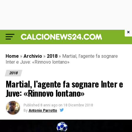
×
Home
»
Archivio
»
2018
»
Martial, l’agente fa sognare
Inter e Juve: «Rinnovo lontano»
2018
Martial, l’agente fa sognare Inter e
Juve: «Rinnovo lontano»
Published
8 anni ago
on
18 Dicembre 2018
By
Antonio Parrotto