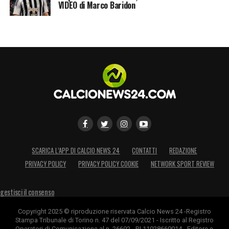
VIDEO di Marco Baridon
SCARICA L’APP DI CALCIO NEWS 24
CONTATTI
REDAZIONE
PRIVACY POLICY
PRIVACY POLICY COOKIE
NETWORK SPORT REVIEW
gestisci il consenso
Copyright 2025 © riproduzione riservata Calcio News 24 -Registro
Stampa Tribunale di Torino n. 47 del 07/09/2021 - Iscritto al Registro
Operatori di Comunicazione al n. 26692 - P.I.11028660014 - Editore e