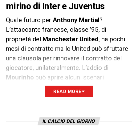
mirino di Inter e Juventus
Quale futuro per
Anthony
Martial
?
L’attaccante francese, classe ’95, di
proprietà del
Manchester United
, ha pochi
mesi di contratto ma lo United può sfruttare
una clausola per rinnovare il contratto del
giocatore, unilateralmente. L’addio di
Mourinho
può aprire alcuni scenari
importanti ma il rinnovo del giocatore con lo
READ MORE
United tarda ad arrivare.
Philippe Lamboley
,
agente dell’attaccante del Manchester United
e della nazionale francese, ha parlato,
IL CALCIO DEL GIORNO
intervistato da
RMC
, e ha lanciato un chiaro
segnale ai Red Devils.