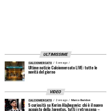
Martial è finito nel mirino di
Inter
e
Juventus
e l’agente si è detto pessimista sul
prolungamento dell’accordo: «
Sono
pessimista per il rinnovo. Ci hanno già
mandato diverse offerte che non soddisfano
le nostre richieste, che già partono da basi
ULTIMISSIME
molto lontano rispetto ai nostri desideri. Al
momento posso affermare con certezza che
5 ore ago
CALCIOMERCATO
Ultime notizie Calciomercato LIVE: tutte le
siamo molto lontani dal trovare un accordo
».
novità del giorno
LA PLAYLIST DELLE NOSTRE TOP NEWS
VIDEO
2 ore ago
Marco Baridon
CALCIOMERCATO
5 curiosità su Kerim Alajbegovic: chi è il nuovo
acquisto della Juventus, tutti i retroscena –