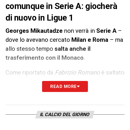
comunque in Serie A: giocherà
di nuovo in Ligue 1
Georges Mikautadze
non verrà in
Serie A
–
dove lo avevano cercato
Milan e Roma
– ma
allo stesso tempo
salta anche il
trasferimento con il Monaco
.
Come riportato da
Fabrizio Romano
è saltato
il trasferimento ai monegaschi, che aveva già
READ MORE
fissato le visite mediche: c’è stato il
sorpasso dell’
Olympique Lione
, che pagherà
18 milioni
al Metz.
IL CALCIO DEL GIORNO
LA PLAYLIST DELLE NOSTRE TOP NEWS