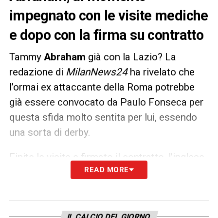
impegnato con le visite mediche
e dopo con la firma su contratto
Tammy
Abraham
già con la Lazio? La
redazione di
MilanNews24
ha rivelato che
l’ormai ex attaccante della Roma potrebbe
già essere convocato da Paulo Fonseca per
questa sfida molto sentita per lui, essendo
una sorta di derby.
Finite le visite e firmato il contratto, l’inglese
READ MORE
farà rientro a Roma in serata per raggiungere
i suoi nuovi compagni di squadra. Insomma,
ci siamo quasi per la prima volta con il
Milan
per Abraham.
IL CALCIO DEL GIORNO