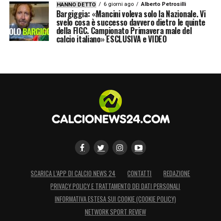
6 giorni ago
Alberto Petrosilli
HANNO DETTO
Bargiggia: «Mancini voleva solo la Nazionale. Vi
svelo cosa è successo davvero dietro le quinte
della FIGC. Campionato Primavera male del
calcio italiano» ESCLUSIVA e VIDEO
SCARICA L’APP DI CALCIO NEWS 24
CONTATTI
REDAZIONE
PRIVACY POLICY E TRATTAMENTO DEI DATI PERSONALI
INFORMATIVA ESTESA SUI COOKIE (COOKIE POLICY)
NETWORK SPORT REVIEW