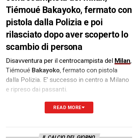
Tiémoué
Bakayoko, fermato con
pistola dalla Polizia e poi
rilasciato dopo aver scoperto lo
scambio di persona
Disavventura per il centrocampista del
Milan
,
Tiémoué
Bakayoko
, fermato con pistola
dalla Polizia. E’ successo in centro a Milano
e ripreso dai passanti.
Gli agenti fermano il calciatore e lo
READ MORE
perquisiscono mentre tengono la pistola
puntata al passeggero. Soltanto dopo
qualche minuto la Polizia si è accorta di aver
IL CALCIO DEL GIORNO