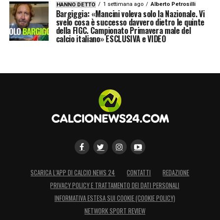
1 settimana ago
Alberto Petrosilli
HANNO DETTO
Bargiggia: «Mancini voleva solo la Nazionale. Vi
svelo cosa è successo davvero dietro le quinte
della FIGC. Campionato Primavera male del
calcio italiano» ESCLUSIVA e VIDEO
SCARICA L’APP DI CALCIO NEWS 24
CONTATTI
REDAZIONE
PRIVACY POLICY E TRATTAMENTO DEI DATI PERSONALI
INFORMATIVA ESTESA SUI COOKIE (COOKIE POLICY)
NETWORK SPORT REVIEW