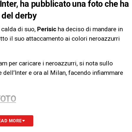
’Inter, ha pubblicato una foto che ha
a del derby
 calda di suo,
Perisic
ha deciso di mandare in
to il suo attaccamento ai colori neroazzurri
m per caricare i neroazzurri, si nota sullo
e dell’Inter e ora al Milan, facendo infiammare
FOTO
S
EAD MORE