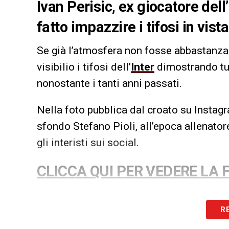
Ivan Perisic, ex giocatore dell
fatto impazzire i tifosi in vist
Se già l’atmosfera non fosse abbastanza
visibilio i tifosi dell’
Inter
dimostrando tut
nonostante i tanti anni passati.
Nella foto pubblica dal croato su Instagra
sfondo Stefano Pioli, all’epoca allenator
gli interisti sui social.
CLICCA QUI PER VEDERE LA 
LA PLAYLIST DELLE NOSTRE TOP NEW
R