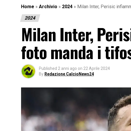
Home
»
Archivio
»
2024
»
Milan Inter, Perisic infiamm
2024
Milan Inter, Peris
foto manda i tifos
Published
2 anni ago
on
22 Aprile 2024
By
Redazione CalcioNews24