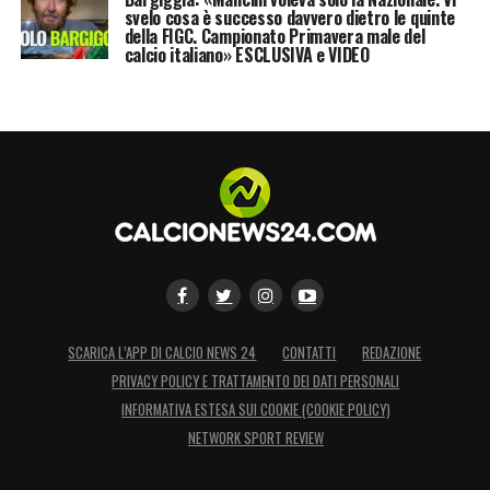
svelo cosa è successo davvero dietro le quinte
della FIGC. Campionato Primavera male del
calcio italiano» ESCLUSIVA e VIDEO
SCARICA L’APP DI CALCIO NEWS 24
CONTATTI
REDAZIONE
PRIVACY POLICY E TRATTAMENTO DEI DATI PERSONALI
INFORMATIVA ESTESA SUI COOKIE (COOKIE POLICY)
NETWORK SPORT REVIEW