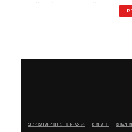
gol, più assist, ma anche più presenza me
R
mettersi davvero in discussione, questo 
lui, anche il Milan potrà tornare a volare.
LA PLAYLIST DELLE NOSTRE TOP NEW
SCARICA L’APP DI CALCIO NEWS 24
CONTATTI
REDAZION