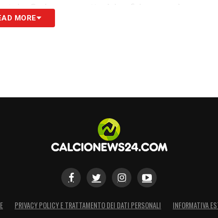
ntale. Se Leao accetterà la sfida e saprà
EAD MORE
potrebbe essere finalmente il suo anno. E con
S
E
PRIVACY POLICY E TRATTAMENTO DEI DATI PERSONALI
INFORMATIVA ES