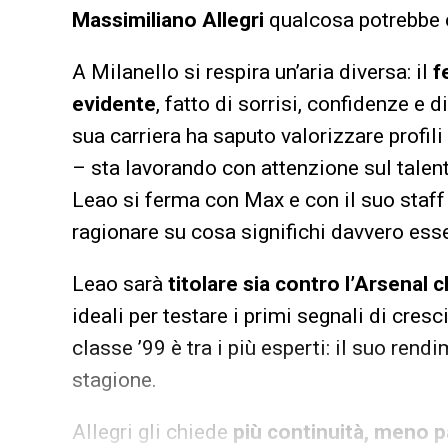
Massimiliano Allegri
qualcosa potrebbe 
A Milanello si respira un’aria diversa: il
f
evidente
, fatto di sorrisi, confidenze e 
sua carriera ha saputo valorizzare profili
– sta lavorando con attenzione sul tale
Leao si ferma con Max e con il suo staff 
ragionare su cosa significhi davvero esse
Leao sarà
titolare sia contro l’Arsenal 
ideali per testare i primi segnali di cresci
classe ’99 è tra i più esperti: il suo rend
stagione.
Allegri gli chiede
più continuità, meno 