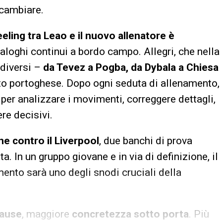
cambiare.
eeling tra Leao e il nuovo allenatore è
dialoghi continui a bordo campo. Allegri, che nella
 diversi –
da Tevez a Pogba, da Dybala a Chiesa
nto portoghese. Dopo ogni seduta di allenamento,
per analizzare i movimenti, correggere dettagli,
re decisivi.
che contro il Liverpool
, due banchi di prova
ta. In un gruppo giovane e in via di definizione, il
imento sarà uno degli snodi cruciali della
pause
, maggiore
concretezza sotto porta
. Più