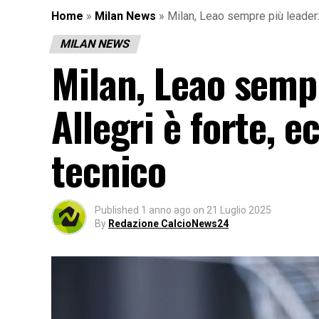
Home
»
Milan News
»
Milan, Leao sempre più leader: 
MILAN NEWS
Milan, Leao sempr
Allegri è forte, e
tecnico
Published
1 anno ago
on
21 Luglio 2025
By
Redazione CalcioNews24