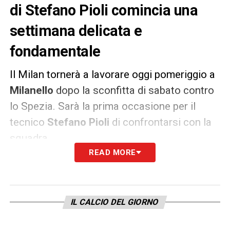
di Stefano Pioli comincia una
settimana delicata e
fondamentale
Il Milan tornerà a lavorare oggi pomeriggio a
Milanello
dopo la sconfitta di sabato contro
lo Spezia. Sarà la prima occasione per il
tecnico
Stefano Pioli
di confrontarsi con la
squadra.
READ MORE
Secondo Corriere della Sera, il tecnico
rossonero non striglierà la squadra ma
inviterà tutti i calciatori a tornare
umili ed
IL CALCIO DEL GIORNO
entusiasti.
Nella sua visione, il problema non
è né di natura tattica né di natura atletica ma