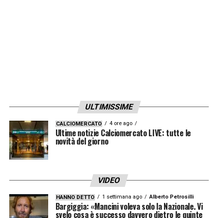
semplicemente c’è bisogno del giusto
approccio mentale alle partite.
LA PLAYLIST DELLE NOSTRE TOP NEWS
ULTIMISSIME
4 ore ago
CALCIOMERCATO
Ultime notizie Calciomercato LIVE: tutte le
novità del giorno
VIDEO
1 settimana ago
Alberto Petrosilli
HANNO DETTO
Bargiggia: «Mancini voleva solo la Nazionale. Vi
svelo cosa è successo davvero dietro le quinte