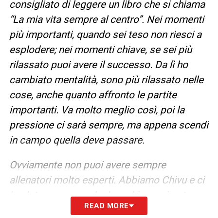
consigliato di leggere un libro che si chiama
“La mia vita sempre al centro”. Nei momenti
più importanti, quando sei teso non riesci a
esplodere; nei momenti chiave, se sei più
rilassato puoi avere il successo. Da lì ho
cambiato mentalità, sono più rilassato nelle
cose, anche quanto affronto le partite
importanti. Va molto meglio così, poi la
pressione ci sarà sempre, ma appena scendi
in campo quella deve passare.
Ovviamente non puoi avere sempre
allenatori molto esperti. Abbiamo Chivu e ci
ha dato una cosa che Inzaghi non ci poteva
READ MORE
dare. Come vedete, siamo primi in