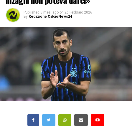
Inzaghi non poteva darci»
Published
5 mesi ago
on
26 Febbraio 2026
By
Redazione CalcioNews24