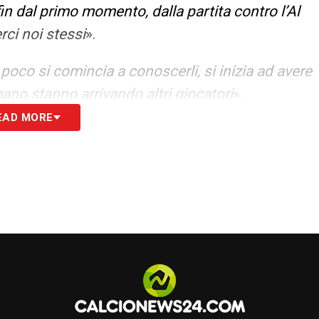
n dal primo momento, dalla partita contro l’Al
rci noi stessi
».
poco si comincia a conoscerli, si inizia ad avere
no stanno arrivando altri giocatori
».
EAD MORE
 perché abbiamo pochissimo tempo per
 qui e oggi sono arrivati Lunin, Vinicius Jr e Arda
o tre allenamenti prima della partita. Siamo
derio di fare un buon torneo e di arrivare fino in
S