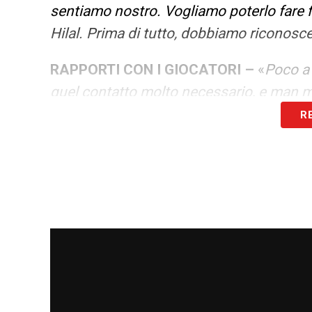
sentiamo nostro. Vogliamo poterlo fare fi
Hilal. Prima di tutto, dobbiamo riconosce
RAPPORTI CON I GIOCATORI –
«
Poco a 
quel contatto molto necessario, e man ma
R
OBIETTIVI –
«
Bisogna accelerare tutto
conoscerci e per allenarci. Siamo arrivati
Guler. Inizieremo a fare gruppo e abbiam
venuti con grande entusiasmo, con il desi
fondo
».
LA PLAYLIST DELLE NOSTRE TOP NEW