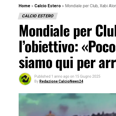
Home
»
Calcio Estero
»
Mondiale per Club, Xabi Alon
CALCIO ESTERO
Mondiale per Club
l’obiettivo: «Po
siamo qui per arr
Published
1 anno ago
on
15 Giugno 2025
By
Redazione CalcioNews24