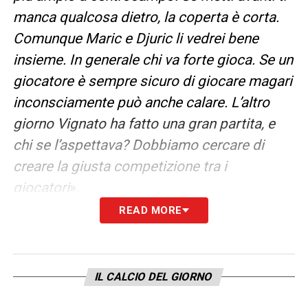
manca qualcosa dietro, la coperta è corta.
Comunque Maric e Djuric li vedrei bene
insieme. In generale chi va forte gioca. Se un
giocatore è sempre sicuro di giocare magari
inconsciamente può anche calare. L’altro
giorno Vignato ha fatto una gran partita, e
chi se l’aspettava? Dobbiamo cercare di
creare la giusta competizione tra i
giocatori
».
READ MORE
CLICCA QUI PER LEGGERE LA
CONFERENZA STAMPA
COMPLETA DI NESTA SU
IL CALCIO DEL GIORNO