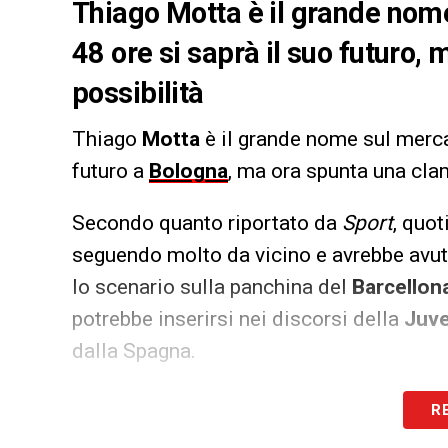
Thiago Motta è il grande nome 
48 ore si saprà il suo futuro
possibilità
Thiago
Motta
è il grande nome sul mercat
futuro a
Bologna
, ma ora spunta una cla
Secondo quanto riportato da
Sport
, quot
seguendo molto da vicino e avrebbe avuto
lo scenario sulla panchina del
Barcellon
potrebbe inserirsi nei discorsi della
Juv
dalla Spagna.
LA PLAYLIST DELLE NOSTRE TOP NEW
R