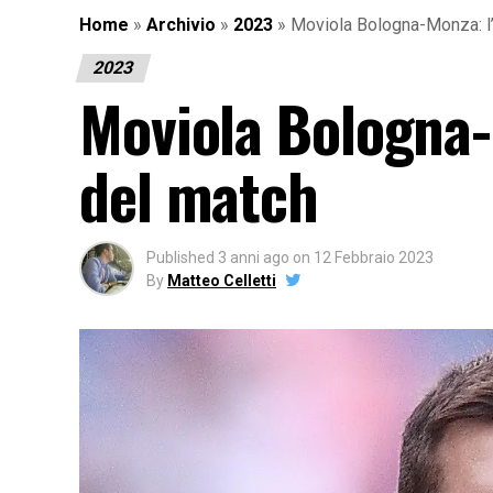
Home
»
Archivio
»
2023
»
Moviola Bologna-Monza: l’
2023
Moviola Bologna-
del match
Published
3 anni ago
on
12 Febbraio 2023
By
Matteo Celletti