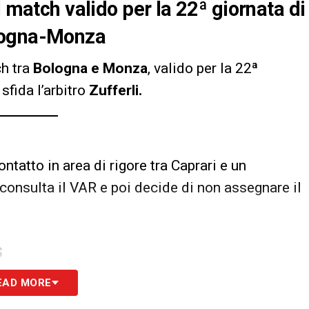
l match valido per la 22ª giornata di
logna-Monza
ch tra
Bologna e Monza
, valido per la 22ª
 sfida l’arbitro
Zufferli
.
tatto in area di rigore tra Caprari e un
 consulta il VAR e poi decide di non assegnare il
S
EAD MORE