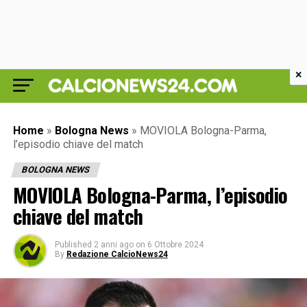
×
Home
»
Bologna News
»
MOVIOLA Bologna-Parma,
l’episodio chiave del match
BOLOGNA NEWS
MOVIOLA Bologna-Parma, l’episodio
chiave del match
Published
2 anni ago
on
6 Ottobre 2024
By
Redazione CalcioNews24