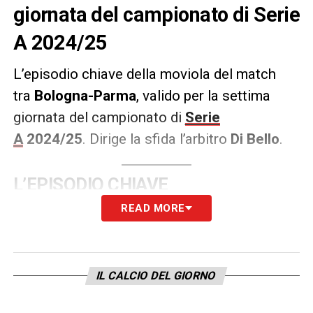
giornata del campionato di Serie
A 2024/25
L’episodio chiave della moviola del match
tra
Bologna-Parma
, valido per la settima
giornata del campionato di
Serie
A
2024/25
.
Dirige la sfida l’arbitro
Di Bello
.
L’EPISODIO CHIAVE
READ MORE
Al 52′ l’arbitro ha espulso Coulibaly del
Parma per un fallo duro su Ndoye. Decisione
confermata dal Var, ma forse un po’
IL CALCIO DEL GIORNO
generosa.