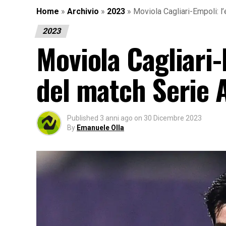
Home
»
Archivio
»
2023
»
Moviola Cagliari-Empoli: l
2023
Moviola Cagliari-
del match Serie 
Published
3 anni ago
on
30 Dicembre 2023
By
Emanuele Olla