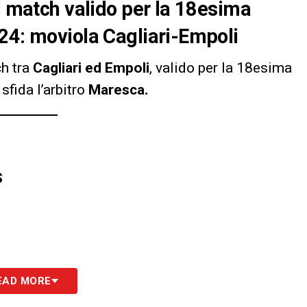
el match valido per la 18esima
24: moviola Cagliari-Empoli
ch tra
Cagliari ed Empoli
, valido per la 18esima
 sfida l’arbitro
Maresca
.
S
EAD MORE