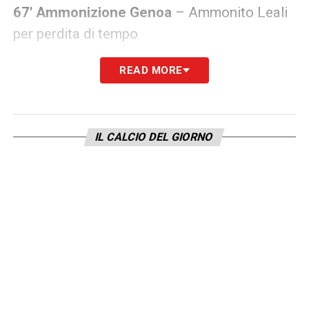
67′ Ammonizione Genoa
– Ammonito Leali
per perdita di tempo
READ MORE
LA PLAYLIST DELLE NOSTRE TOP NEWS
IL CALCIO DEL GIORNO