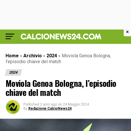
×
Home
»
Archivio
»
2024
»
Moviola Genoa Bologna,
l’episodio chiave del match
2024
Moviola Genoa Bologna, l’episodio
chiave del match
Published
2 anni ago
on
24 Maggio 2024
By
Redazione CalcioNews24