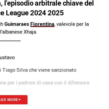
l’episodio arbitrale chiave del
nce League 2024 2025
ch
Guimaraes
Fiorentina
, valevole per la
 l’albanese Xhaja.
ustavo
i Tiago Silva che viene sanzionato
 per i padroni di casa con il difensore
 un giocatore viola ovvero Kouame
EAD MORE
 è il portiere Varela