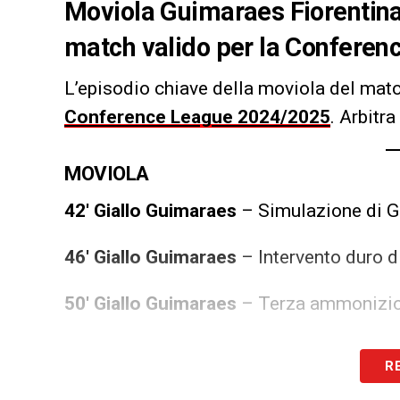
Moviola Guimaraes Fiorentina, 
match valido per la Confere
L’episodio chiave della moviola del mat
Conference League 2024/2025
. Arbitra
MOVIOLA
42′ Giallo Guimaraes
– Simulazione di G
46′ Giallo Guimaraes
– Intervento duro d
50′ Giallo Guimaraes
– Terza ammonizione
67′ Giallo Fiorentina
– Si aggiunge anche
R
94
‘
Giallo Guimaraes
– L’ultimo ammonito