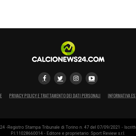
pi di un calcio d’angolo Miretti tira al volo
ta. Dopo il check del VAR la rete viene annullata
 che colpisce Romagnoli in volto nel tentativo di
avversaria.
S
E
PRIVACY POLICY E TRATTAMENTO DEI DATI PERSONALI
INFORMATIVA ES
4 -Registro Stampa Tribunale di Torino n. 47 del 07/09/2021 - Iscritt
P.I.11028660014 - Editore e proprietario: Sport Review s.r.l.