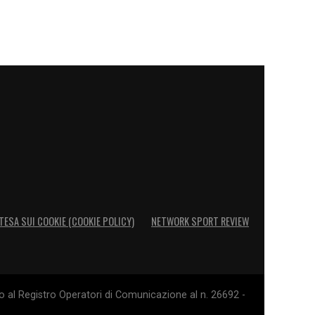
TESA SUI COOKIE (COOKIE POLICY)
NETWORK SPORT REVIEW
o al Registro Operatori di Comunicazione al n. 26692 -