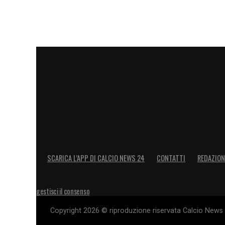
58′ GOL ANNULLATO A MILIK – Sugli svilup
dal limite e il polacco devia verso la por
per fuorigioco.
73′ Ammonito Gatti – Giallo al difensore
eseguire una rovesciata in area di rigore 
LA PLAYLIST DELLE NOSTRE TOP NEW
SCARICA L’APP DI CALCIO NEWS 24
CONTATTI
REDAZION
gestisci il consenso
Copyright 2026 © riproduzione riservata Calcio News 2