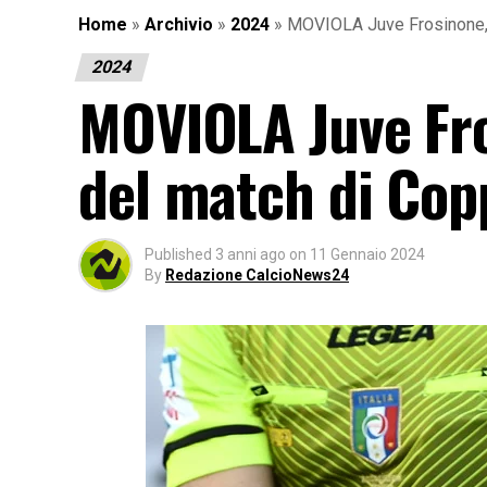
Home
»
Archivio
»
2024
»
MOVIOLA Juve Frosinone, g
2024
MOVIOLA Juve Fro
del match di Copp
Published
3 anni ago
on
11 Gennaio 2024
By
Redazione CalcioNews24