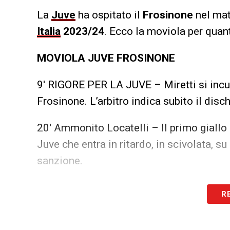
La
Juve
ha ospitato il
Frosinone
nel mat
Italia
2023/24
. Ecco la moviola per quan
MOVIOLA JUVE FROSINONE
9′ RIGORE PER LA JUVE – Miretti si incun
Frosinone. L’arbitro indica subito il dis
20′ Ammonito Locatelli – Il primo giallo
Juve che entra in ritardo, in scivolata, su
sanzione.
32′ Ammonito Kostic – Intervento in scivo
R
Juve