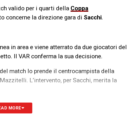
ch valido per i quarti della
Coppa
to concerne la direzione gara di
Sacchi
.
ea in area e viene atterrato da due giocatori del
chetto. Il VAR conferma la sua decisione.
 del match lo prende il centrocampista della
 Mazzitelli. L’intervento, per Sacchi, merita la
lata su Okoli e secondo giallo nelle file della
EAD MORE