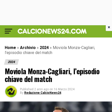
×
Home
»
Archivio
»
2024
»
Moviola Monza-Cagliari,
l’episodio chiave del match
2024
Moviola Monza-Cagliari, l’episodio
chiave del match
Published
2 anni ago
on
16 Marzo 2024
By
Redazione CalcioNews24