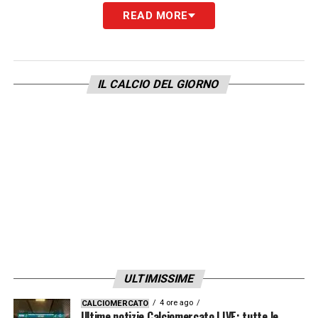
Pierini, che al 90+3’ colpisce una clamorosa
READ MORE
traversa dopo un’iniziativa personale.
L’arbitro Collu gestisce bene anche i minuti
conclusivi, caratterizzati da numerosi cambi
IL CALCIO DEL GIORNO
e da un ritmo spezzettato. Nessun episodio
da moviola negli ultimi istanti, e al 90+7’
arriva il triplice fischio. Una direzione
complessivamente solida, con l’unico vero
momento da VAR rappresentato dal gol
annullato alla Cremonese nel primo tempo,
valutato correttamente.
LA PLAYLIST DELLE NOSTRE TOP NEWS
ULTIMISSIME
4 ore ago
CALCIOMERCATO
Ultime notizie Calciomercato LIVE: tutte le