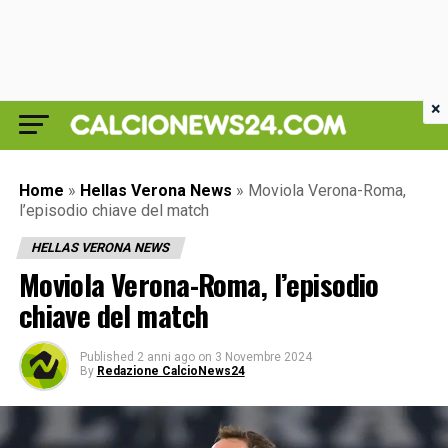
×
Home
»
Hellas Verona News
»
Moviola Verona-Roma,
l’episodio chiave del match
HELLAS VERONA NEWS
Moviola Verona-Roma, l’episodio
chiave del match
Published
2 anni ago
on
3 Novembre 2024
By
Redazione CalcioNews24