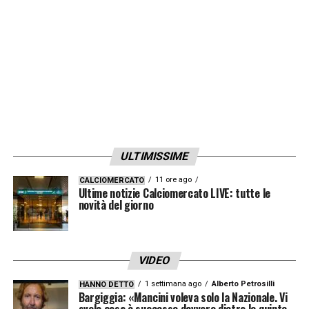
ULTIMISSIME
11 ore ago
CALCIOMERCATO
Ultime notizie Calciomercato LIVE: tutte le
novità del giorno
VIDEO
1 settimana ago
Alberto Petrosilli
HANNO DETTO
Bargiggia: «Mancini voleva solo la Nazionale. Vi
svelo cosa è successo davvero dietro le quinte