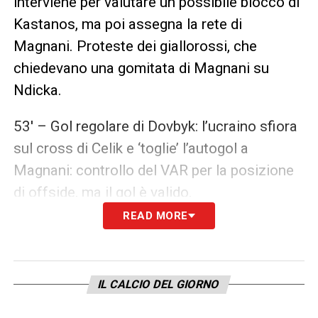
interviene per valutare un possibile blocco di
Kastanos, ma poi assegna la rete di
Magnani. Proteste dei giallorossi, che
chiedevano una gomitata di Magnani su
Ndicka.
53′ – Gol regolare di Dovbyk: l’ucraino sfiora
sul cross di Celik e ‘toglie’ l’autogol a
Magnani: controllo del VAR per la posizione
di offside, ma il gol è valido.
READ MORE
90’+4′ – Espulso Livramento, rosso diretto
per l’attaccante del Verona dopo il brutto
intervento a forbice su El Shaarawy.
IL CALCIO DEL GIORNO
LA PLAYLIST DELLE NOSTRE TOP NEWS