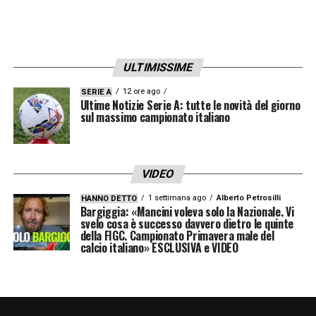
94′ Gol Atalanta – Cala il tris Retegui con
un’ottima conclusione
ULTIMISSIME
LA PLAYLIST DELLE NOSTRE TOP NEWS
12 ore ago
SERIE A
Ultime Notizie Serie A: tutte le novità del giorno
sul massimo campionato italiano
VIDEO
1 settimana ago
Alberto Petrosilli
HANNO DETTO
Bargiggia: «Mancini voleva solo la Nazionale. Vi
svelo cosa è successo davvero dietro le quinte
della FIGC. Campionato Primavera male del
calcio italiano» ESCLUSIVA e VIDEO