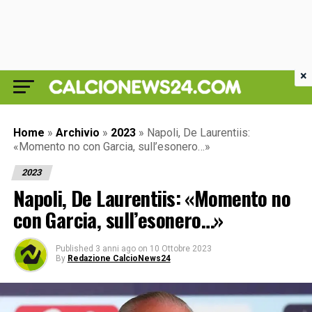
×
Home
»
Archivio
»
2023
»
Napoli, De Laurentiis:
«Momento no con Garcia, sull’esonero…»
2023
Napoli, De Laurentiis: «Momento no
con Garcia, sull’esonero…»
Published
3 anni ago
on
10 Ottobre 2023
By
Redazione CalcioNews24