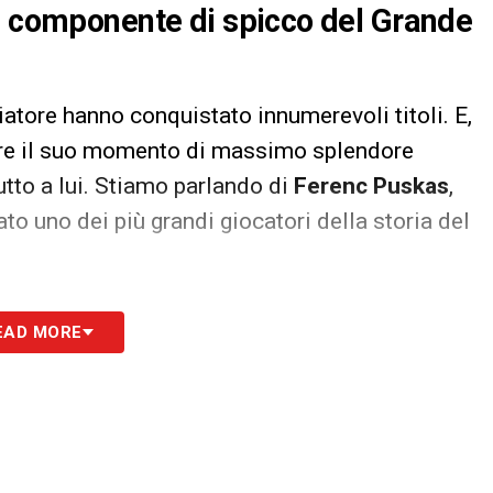
 e componente di spicco del Grande
iatore hanno conquistato innumerevoli titoli. E,
vere il suo momento di massimo splendore
utto a lui. Stiamo parlando di
Ferenc Puskas
,
to uno dei più grandi giocatori della storia del
ezza di
616 gol
in
620 presenze
complessive,
EAD MORE
omento che ha calcato i campi di calcio, tra il
liersi importanti soddisfazioni anche da
op campionati europei. Abbandona definitivamente