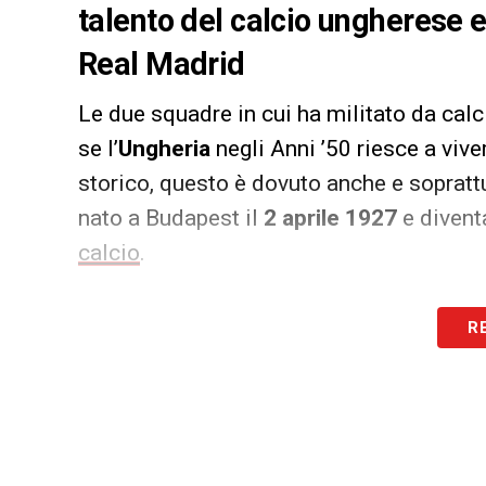
talento del calcio ungherese
Real Madrid
Le due squadre in cui ha militato da calc
se l’
Ungheria
negli Anni ’50 riesce a vi
storico, questo è dovuto anche e sopratt
nato a Budapest il
2 aprile 1927
e diventa
calcio
.
In carriera, è riuscito a realizzare la bell
R
numeri mostruosi anche per l’epoca dal m
1943
e il
1966
.
Un campione a tutto tondo, capace di tog
allenatore, pur non militando mai nei t