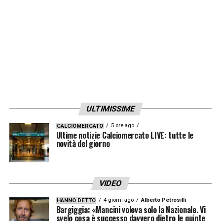
Jorge Jesus
deciderà se inserirlo o meno
l’11 settembre.
LA PLAYLIST DELLE NOSTRE TOP NEWS
ULTIMISSIME
5 ore ago
CALCIOMERCATO
Ultime notizie Calciomercato LIVE: tutte le
novità del giorno
VIDEO
4 giorni ago
Alberto Petrosilli
HANNO DETTO
Bargiggia: «Mancini voleva solo la Nazionale. Vi
svelo cosa è successo davvero dietro le quinte