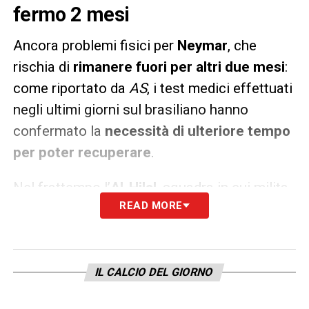
fermo 2 mesi
Ancora problemi fisici per
Neymar
, che
rischia di
rimanere fuori per altri due mesi
:
come riportato da
AS
, i test medici effettuati
negli ultimi giorni sul brasiliano hanno
confermato la
necessità di ulteriore tempo
per poter recuperare
.
Nel frattempo l’
Al-Hilal
, squadra in cui milita
READ MORE
il brasiliano, ha per il momento deciso di
metterlo fuori lista: il brasiliano – che è nella
lista dei giocatori disponibili per la
Champions League Asiatica
– ma non
IL CALCIO DEL GIORNO
ancora in quella del campionato. Il tecnico