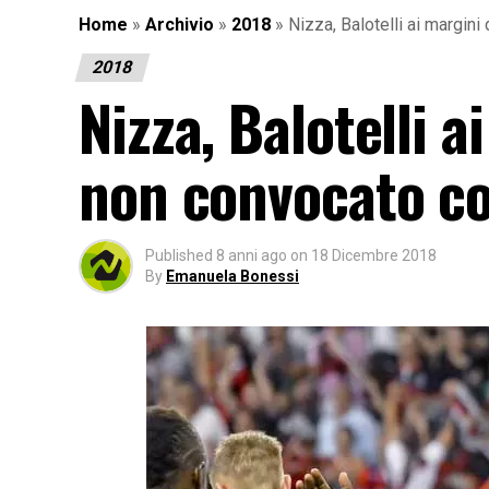
Home
»
Archivio
»
2018
»
Nizza, Balotelli ai margin
2018
Nizza, Balotelli a
non convocato c
Published
8 anni ago
on
18 Dicembre 2018
By
Emanuela Bonessi