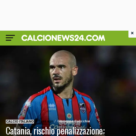
×
9 ore ago
Giuseppe Colicchia
CALCIO ITALIANO
Catania, rischio penalizzazione: