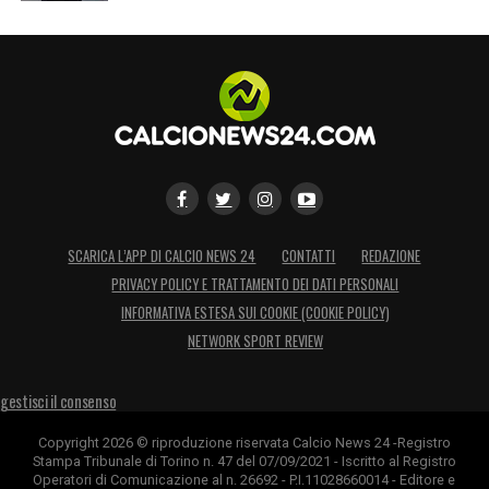
SCARICA L’APP DI CALCIO NEWS 24
CONTATTI
REDAZIONE
PRIVACY POLICY E TRATTAMENTO DEI DATI PERSONALI
INFORMATIVA ESTESA SUI COOKIE (COOKIE POLICY)
NETWORK SPORT REVIEW
gestisci il consenso
Copyright 2026 © riproduzione riservata Calcio News 24 -Registro
Stampa Tribunale di Torino n. 47 del 07/09/2021 - Iscritto al Registro
Operatori di Comunicazione al n. 26692 - P.I.11028660014 - Editore e