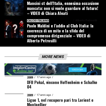
Mancini ct dell’Italia, ennesima occasione
mancata: non si vuole guardare al futuro!
– VIDEO di Chiara Aleati
2 settimane ago
Alberto Petrosilli
CALCIO ITALIANO
Paolo Maldini e l’addio al Club Italia: la
coerenza di un mito e la sfida del
compromesso dirigenziale – VIDEO di
Alberto Petrosilli
MORE NEWS
17 anni ago
2009
DFB Pokal, vincono Hoffenheim e Schalke
04
17 anni ago
2009
Ligue 1, nel recupero pari tra Lorient e
Montpellier