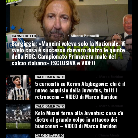
1 settimana ago
Alberto Petrosilli
HANNO DETTO
Bargiggia: «Mancini voleva solo la Nazionale. Vi
svelo cosa è successo davvero dietro le quinte
della FIGC. Campionato Primavera male del
calcio italiano» ESCLUSIVA e VIDEO
1 settimana ago
Marco Baridon
CALCIOMERCATO
5 curiosità su Kerim Alajbegovic: chi è il
nuovo acquisto della Juventus, tutti i
retroscena – VIDEO di Marco Baridon
1 settimana ago
Marco Baridon
CALCIOMERCATO
Kolo Muani torna alla Juventus: cosa c’è
dietro al grande colpo in attacco dei
bianconeri – VIDEO di Marco Baridon
1 settimana ago
Chiara Aleati
CALCIO ITALIANO