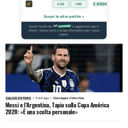
2.050€
2.20
1.60
PIÙ I
Scopri le altre partite +
Quote fornite da
e aggiornate ogni 5
minuti. I bonus sono a scopo informativo per i nuovi
utenti.
9 ore ago
Giuseppe Colicchia
CALCIO ESTERO
Messi e l’Argentina, Tapia sulla Copa América
2028: «È una scelta personale»