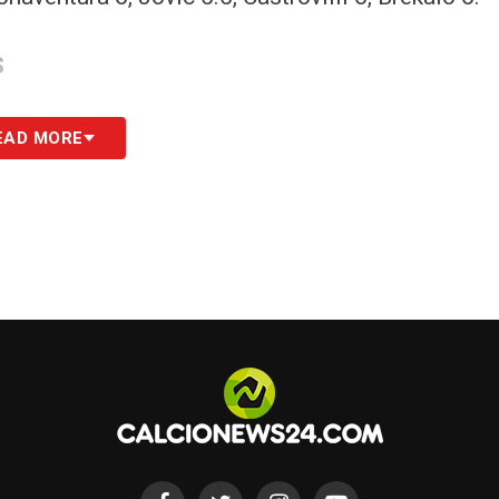
S
EAD MORE