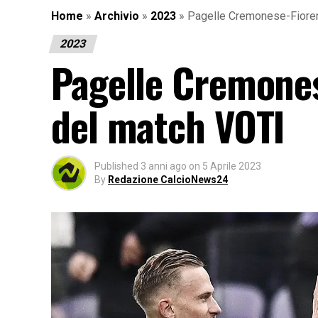
Home
»
Archivio
»
2023
»
Pagelle Cremonese-Fioren
2023
Pagelle Cremones
del match VOTI
Published
3 anni ago
on
5 Aprile 2023
By
Redazione CalcioNews24