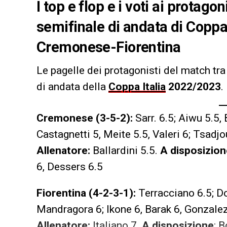
I top e flop e i voti ai protago
semifinale di andata di Coppa
Cremonese-Fiorentina
Le pagelle dei protagonisti del match tr
di andata della
Coppa Italia
2022/2023
.
Cremonese (3-5-2):
Sarr. 6.5; Aiwu 5.5,
Castagnetti 5, Meite 5.5, Valeri 6; Tsadjou
Allenatore:
Ballardini 5.5.
A disposizion
6, Dessers 6.5
Fiorentina (4-2-3-1):
Terracciano 6.5; Dod
Mandragora 6; Ikone 6, Barak 6, Gonzalez 
Allenatore:
Italiano 7.
A disposizione
: B