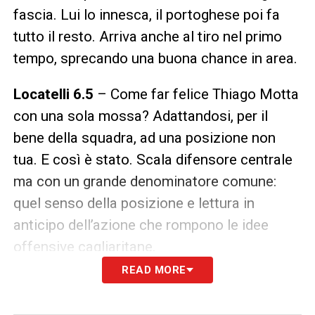
fascia. Lui lo innesca, il portoghese poi fa
tutto il resto. Arriva anche al tiro nel primo
tempo, sprecando una buona chance in area.
Locatelli 6.5
– Come far felice Thiago Motta
con una sola mossa? Adattandosi, per il
bene della squadra, ad una posizione non
tua. E così è stato. Scala difensore centrale
ma con un grande denominatore comune:
quel senso della posizione e lettura in
anticipo dell’azione che rompono le idee
offensive cagliaritane.
READ MORE
Kalulu 6.5
– Altra grande prestazione di
Pierre, attentissimo in copertura nel non far