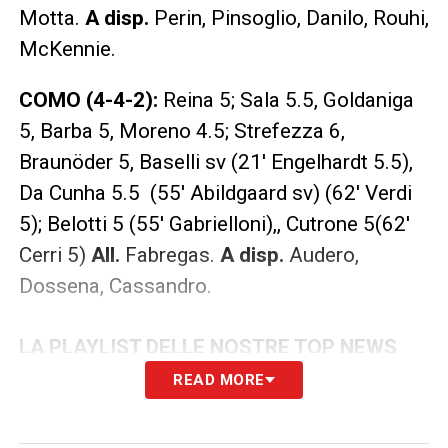
Motta.
A disp.
Perin, Pinsoglio, Danilo, Rouhi,
McKennie.
COMO (4-4-2):
Reina 5; Sala 5.5, Goldaniga
5, Barba 5, Moreno 4.5; Strefezza 6,
Braunöder 5, Baselli sv (21′ Engelhardt 5.5),
Da Cunha 5.5
(55′ Abildgaard sv) (62′ Verdi
5); Belotti 5 (55′ Gabrielloni),, Cutrone 5(62′
Cerri 5)
All.
Fabregas.
A disp.
Audero,
Dossena, Cassandro.
LA PLAYLIST DELLE NOSTRE TOP NEWS
READ MORE