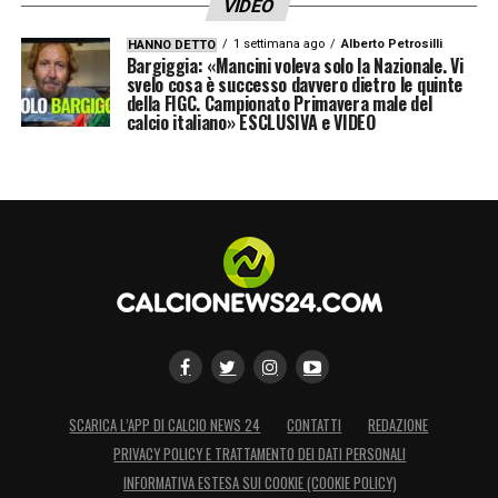
VIDEO
1 settimana ago
Alberto Petrosilli
HANNO DETTO
Bargiggia: «Mancini voleva solo la Nazionale. Vi
svelo cosa è successo davvero dietro le quinte
della FIGC. Campionato Primavera male del
calcio italiano» ESCLUSIVA e VIDEO
SCARICA L’APP DI CALCIO NEWS 24
CONTATTI
REDAZIONE
PRIVACY POLICY E TRATTAMENTO DEI DATI PERSONALI
INFORMATIVA ESTESA SUI COOKIE (COOKIE POLICY)