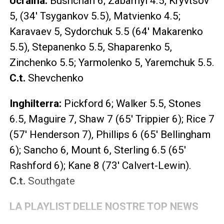
Ucraina:
Bushchan 6; Zabarnyi 4.5, Kryvtsov
5, (34′ Tsygankov 5.5), Matvienko 4.5;
Karavaev 5, Sydorchuk 5.5 (64′ Makarenko
5.5), Stepanenko 5.5, Shaparenko 5,
Zinchenko 5.5; Yarmolenko 5, Yaremchuk 5.5.
C.t.
Shevchenko
Inghilterra:
Pickford 6; Walker 5.5, Stones
6.5, Maguire 7, Shaw 7 (65′ Trippier 6); Rice 7
(57′ Henderson 7), Phillips 6 (65′ Bellingham
6); Sancho 6, Mount 6, Sterling 6.5 (65′
Rashford 6); Kane 8 (73′ Calvert-Lewin).
C.t.
Southgate
LA PLAYLIST DELLE NOSTRE TOP NEWS