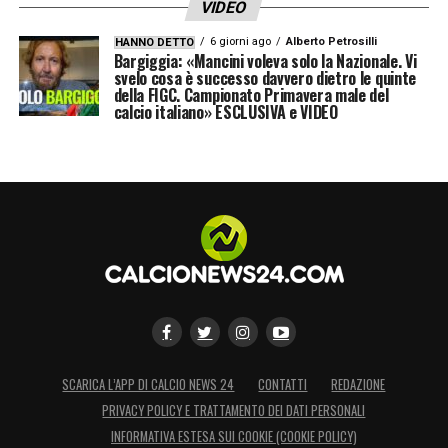
VIDEO
6 giorni ago
Alberto Petrosilli
HANNO DETTO
Bargiggia: «Mancini voleva solo la Nazionale. Vi
svelo cosa è successo davvero dietro le quinte
della FIGC. Campionato Primavera male del
calcio italiano» ESCLUSIVA e VIDEO
SCARICA L’APP DI CALCIO NEWS 24
CONTATTI
REDAZIONE
PRIVACY POLICY E TRATTAMENTO DEI DATI PERSONALI
INFORMATIVA ESTESA SUI COOKIE (COOKIE POLICY)