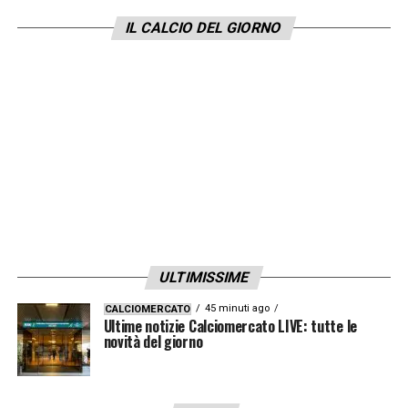
Nella ripresa siamo stati sicuri dei nostri
IL CALCIO DEL GIORNO
mezzi e abbiamo avuto maggiore
determinazione. Penso sia stato questo, non
il mio discorso nell’intervallo
».
LA PLAYLIST DELLE NOSTRE TOP NEWS
ULTIMISSIME
45 minuti ago
CALCIOMERCATO
Ultime notizie Calciomercato LIVE: tutte le
novità del giorno