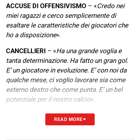
ACCUSE DI OFFENSIVISMO
– «
Credo nei
miei ragazzi e cerco semplicemente di
esaltare le caratteristiche dei giocatori che
ho a disposizione
».
CANCELLIERI
– «
Ha una grande voglia e
tanta determinazione. Ha fatto un gran gol.
E’ un giocatore in evoluzione. E’ con noi da
qualche mese, ci voglio lavorare sia come
esterno destro che come punta. E’ un bel
potenziale per il nostro calcio
».
CAMBIO NELLA RIPRESA
– «
E’ una fase del
READ MORE
nostro percorso. Siamo giovani e abbiamo
subito nel primo tempo la forza dell’Atalanta.