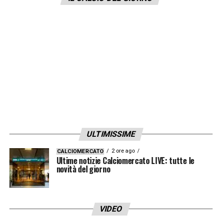
disponibili a qualsiasi chiarimento con la
Procura Federale anche se fino ad oggi nulla
è stato A NOI comunicato dagli organi
competenti
.
LA PLAYLIST DELLE NOSTRE TOP NEWS
ULTIMISSIME
2 ore ago
CALCIOMERCATO
Ultime notizie Calciomercato LIVE: tutte le
novità del giorno
VIDEO