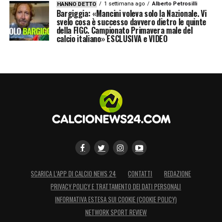
1 settimana ago
Alberto Petrosilli
HANNO DETTO
Bargiggia: «Mancini voleva solo la Nazionale. Vi
svelo cosa è successo davvero dietro le quinte
della FIGC. Campionato Primavera male del
calcio italiano» ESCLUSIVA e VIDEO
SCARICA L’APP DI CALCIO NEWS 24
CONTATTI
REDAZIONE
PRIVACY POLICY E TRATTAMENTO DEI DATI PERSONALI
INFORMATIVA ESTESA SUI COOKIE (COOKIE POLICY)
NETWORK SPORT REVIEW