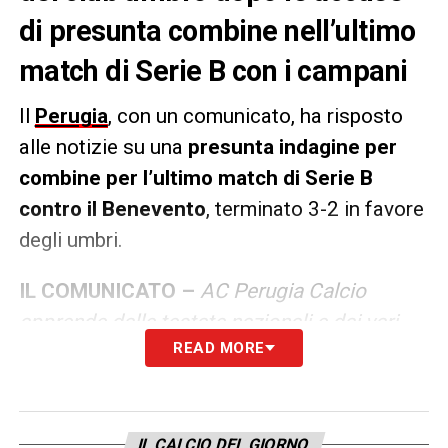
di presunta combine nell’ultimo
match di Serie B con i campani
Il
Perugia
, con un comunicato, ha risposto
alle notizie su una
presunta indagine per
combine per l’ultimo match di Serie B
contro il Benevento
, terminato 3-2 in favore
degli umbri.
IL COMUNICATO –
AC Perugia Calcio
apprende dalle testate nazionali e dai vari
READ MORE
media, sicuramente in modo inusuale, che è
stata aperta un’indagine sulla gara Perugia-
Benevento. Certi della nostra totale
estraneità ai fatti ci rendiamo sin da ora
IL CALCIO DEL GIORNO