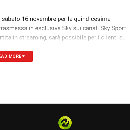
di sabato 16 novembre per la quindicesima
 trasmessa in esclusiva Sky sui canali Sky Sport
ita in streaming, sarà possibile per i clienti su
EAD MORE
S