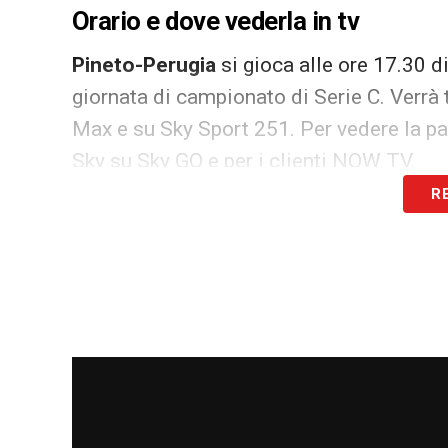
Orario e dove vederla in tv
Pineto-Perugia
si gioca alle ore 17.30 
giornata di campionato di Serie C. Verrà
Max e su Sky Sport 251. Per vedere la part
Sky su Sky GO e per i clienti NOW TV.
R
LA PLAYLIST DELLE NOSTRE TOP NEW