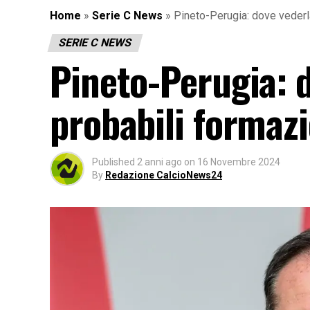
Home
»
Serie C News
»
Pineto-Perugia: dove vederla
SERIE C NEWS
Pineto-Perugia: d
probabili formazi
Published
2 anni ago
on
16 Novembre 2024
By
Redazione CalcioNews24