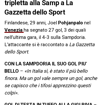
tripletta alla Samp a La
Gazzetta dello Sport
Finlandese, 29 anni, Joel
Pohjanpalo
nel
Venezia
ha segnato 27 gol, 3 dei quali
nell’ultima gara, il 4-3 sulla Sampdoria.
L’attaccante si è raccontato a
La Gazzetta
dello Sport
.
CON LA SAMPDORIA IL SUO GOL PIU’
BELLO
–
«In Italia sì, è stato il più bello
finora. Ma un gol vale sempre un gol, anche
se capisco che i tifosi apprezzino questi
colpi».
GOL DI TESTA IN TUFFO ALLA GIGI RIVA
–