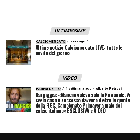
VENEZIA
–
«Ci sono posti fantastici, ogni
giorno c’è qualcosa di nuovo da scoprire.
Quando torno a casa in vacanza Venezia mi
ULTIMISSIME
manca, anche a mia moglie. É simile a
7 ore ago
CALCIOMERCATO
Ultime notizie Calciomercato LIVE: tutte le
Helsinki, ma non c’è paragone…».
novità del giorno
LA PLAYLIST DELLE NOSTRE TOP NEWS
VIDEO
1 settimana ago
Alberto Petrosilli
HANNO DETTO
Bargiggia: «Mancini voleva solo la Nazionale. Vi
svelo cosa è successo davvero dietro le quinte
della FIGC. Campionato Primavera male del
calcio italiano» ESCLUSIVA e VIDEO