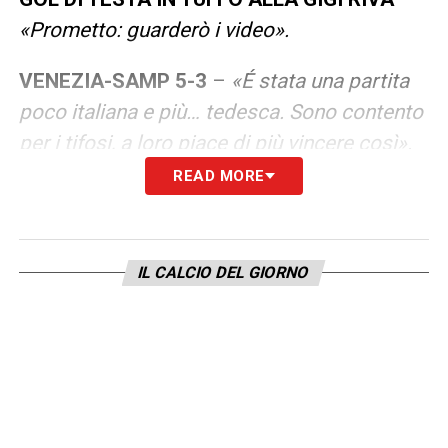
«Prometto: guarderò i video».
VENEZIA-SAMP 5-3
–
«É stata una partita
poco italiana e più… tedesca. Sono contento
per i tifosi, a loro piace di più vincere così».
READ MORE
PALLONE A CASA PER LA TRIPLETTA
–
«In
Finlandia mi ero dimenticato, adesso ho una
piccola esposizione a casa, lo ammetto».
IL CALCIO DEL GIORNO
LA PAPERA DI JORONEN SUL 3-3
–
«Capita… Resta il miglior portiere in B. Ma
non ci ho pensato, abbiamo segnato subito.
D’altronde era impossibile fare una tripletta
e non vincere».