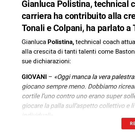
Gianluca Polistina, technical
carriera ha contribuito alla cr
Tonali e Colpani, ha parlato a
Gianluca
Polistina,
technical coach attu
alla crescita di tanti talenti come Baston
sue dichiarazioni:
GIOVANI
–
«Oggi manca la vera palestra. 
giocano sempre meno. Dobbiamo ricreare
cortile l’uno contro uno erano super solle
giocare la palla sull’aspetto collettivo e 
individuali».
R
LA PLAYLIST DELLE NOSTRE TOP NEW