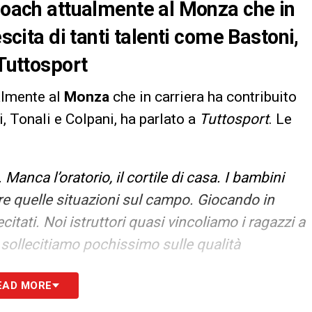
 coach attualmente al Monza che in
escita di tanti talenti come Bastoni,
 Tuttosport
almente al
Monza
che in carriera ha contribuito
i, Tonali e Colpani, ha parlato a
Tuttosport
. Le
Manca l’oratorio, il cortile di casa. I bambini
 quelle situazioni sul campo. Giocando in
citati. Noi istruttori quasi vincoliamo i ragazzi a
li sollecitiamo pochissimo sulle qualità
EAD MORE
S