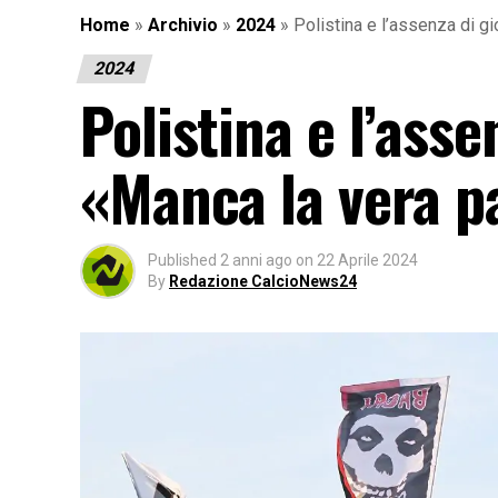
Home
»
Archivio
»
2024
»
Polistina e l’assenza di gi
2024
Polistina e l’asse
«Manca la vera p
Published
2 anni ago
on
22 Aprile 2024
By
Redazione CalcioNews24