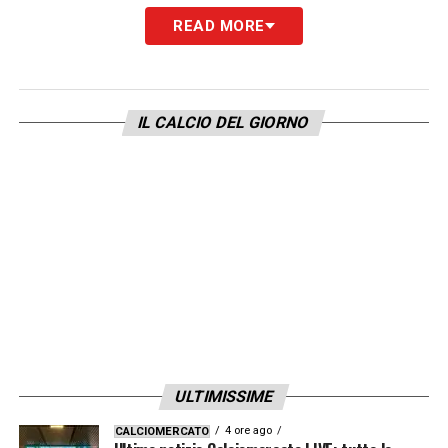
Nel prossimo turno di
Serie A
la capolista
READ MORE
Napoli sarà ospite del Lecce allo Stadio Via
del Mare. Il Lecce ha un buon vantaggio sulla
terzultima in classifica, anche se la salvezza
IL CALCIO DEL GIORNO
non è ancora acquisita.
All’andata i salentini
hanno fatto l’impresa al San Paolo
riuscendo a pareggiare 1-1 con un grande gol
di Colombo. Il Napoli arriva dal pesantissimo
4-0 subito in casa con il Milan Dopo la gara
in Puglia,
gli azzurri ritroveranno proprio i
rossoneri per l’andata degli attesissimi
quarti di finale di Champions League
.
ULTIMISSIME
GUARDA ALTRI VIDEO SUL CANALE DI
4 ore ago
CALCIOMERCATO
CALCIONEWS24.COM