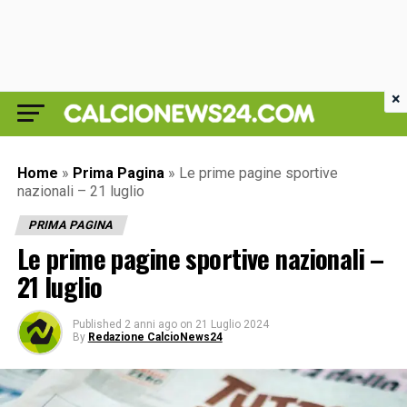
×
Home
»
Prima Pagina
»
Le prime pagine sportive
nazionali – 21 luglio
PRIMA PAGINA
Le prime pagine sportive nazionali –
21 luglio
Published
2 anni ago
on
21 Luglio 2024
By
Redazione CalcioNews24