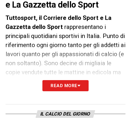
e La Gazzetta dello Sport
Tuttosport, il
Corriere dello Sport e La
Gazzetta dello Sport
rappresentano i
principali quotidiani sportivi in Italia. Punto di
riferimento ogni giorno tanto per gli addetti ai
lavori quanto per gli appassionati di calcio (e
non soltanto). Sono decine di migliaia le
copie vendute tutte le mattine in edicola ma
un’anteprima dei principali contenuti può
READ MORE
essere consultata già dalla sera precedente.
IL CALCIO DEL GIORNO