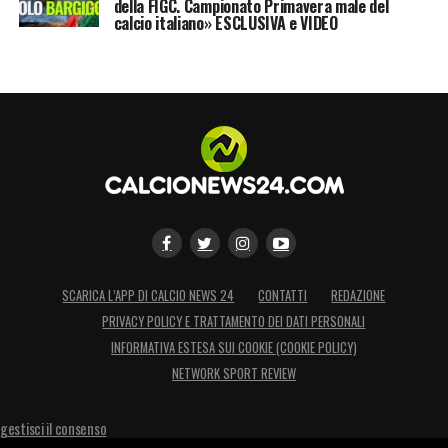
della FIGC. Campionato Primavera male del
calcio italiano» ESCLUSIVA e VIDEO
SCARICA L’APP DI CALCIO NEWS 24
CONTATTI
REDAZIONE
PRIVACY POLICY E TRATTAMENTO DEI DATI PERSONALI
INFORMATIVA ESTESA SUI COOKIE (COOKIE POLICY)
NETWORK SPORT REVIEW
gestisci il consenso