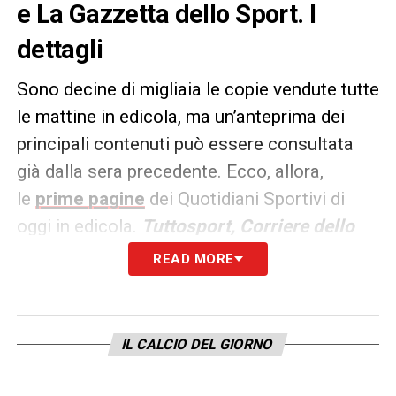
e La Gazzetta dello Sport. I
dettagli
Sono decine di migliaia le copie vendute tutte
le mattine in edicola, ma un’anteprima dei
principali contenuti può essere consultata
già dalla sera precedente. Ecco, allora,
le
prime pagine
dei Quotidiani Sportivi di
oggi in edicola.
Tuttosport, Corriere dello
Sport e La Gazzetta dello
READ MORE
Sport
rappresentano i principali quotidiani
sportivi in
Italia
. Punto di riferimento ogni
giorno tanto per gli addetti ai lavori quanto
IL CALCIO DEL GIORNO
per gli appassionati.