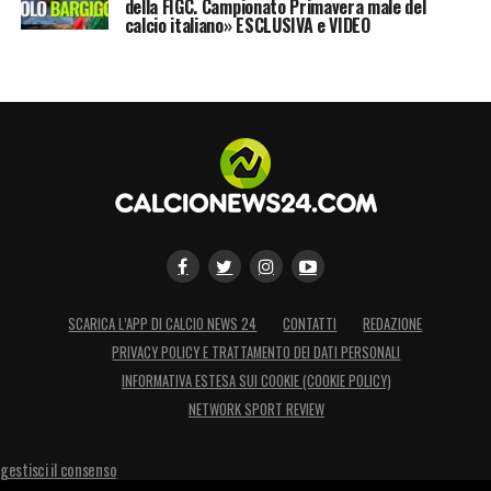
della FIGC. Campionato Primavera male del
calcio italiano» ESCLUSIVA e VIDEO
SCARICA L’APP DI CALCIO NEWS 24
CONTATTI
REDAZIONE
PRIVACY POLICY E TRATTAMENTO DEI DATI PERSONALI
INFORMATIVA ESTESA SUI COOKIE (COOKIE POLICY)
NETWORK SPORT REVIEW
gestisci il consenso