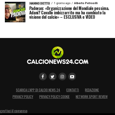
1 giorno ago
Alberto Petrosilli
HANNO DETTO
Padovan: «Organizzazione del Mondiale pessima.
Adani? Cavallo imbizzarrito ma ha cambiato la
visione del calcio» – ESCLUSIVA e VIDEO
SCARICA L’APP DI CALCIO NEWS 24
CONTATTI
REDAZIONE
PRIVACY POLICY
PRIVACY POLICY COOKIE
NETWORK SPORT REVIEW
gestisci il consenso