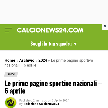
×
Scegli la tua squadra ▼
Home
»
Archivio
»
2024
»
Le prime pagine sportive
nazionali – 6 aprile
2024
Le prime pagine sportive nazionali –
6 aprile
Published
2 anni ago
on
6 Aprile 2024
By
Redazione CalcioNews24