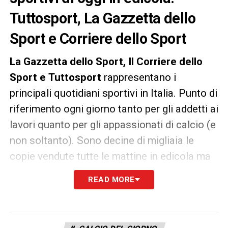
Tuttosport, La Gazzetta dello
Sport e Corriere dello Sport
La Gazzetta dello Sport, Il Corriere dello
Sport e Tuttosport
rappresentano i
principali quotidiani sportivi in Italia. Punto di
riferimento ogni giorno tanto per gli addetti ai
lavori quanto per gli appassionati di calcio (e
non soltanto). Sono decine di migliaia le
copie vendute tutte le mattine in edicola ma
un’anteprima dei principali contenuti può
READ MORE
essere consultata già dalla sera precedente.