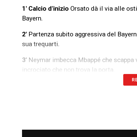
1′ Calcio d’inizio
Orsato dà il via alle ost
Bayern.
2′
Partenza subito aggressiva del Bayern 
sua trequarti.
3′
Neymar imbecca Mbappé che scappa via 
incrociato che non trova la porta.
R
7′
Lancio lungo sulla sinistra per Coman,
che si addormenta e la difesa può liberare
9′
Mbappé se ne va a sinistra, ubriaca Pa
combinano un pasticcio Hernandez e Kim
spara a colpo sicuro ma Neuer si oppone