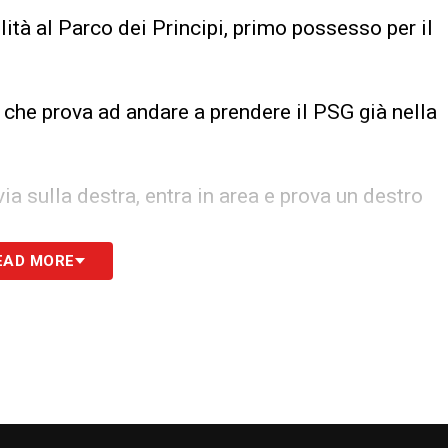
ilità al Parco dei Principi, primo possesso per il
che prova ad andare a prendere il PSG già nella
sulla destra, entra in area e prova un destro
EAD MORE
 pallone al centro ghiotto per Choupo-Moting
 l’area.
vard e mette al centro un pallone su cui
mich lasciando la sfera lì per Neymar che
 facendo la croce.