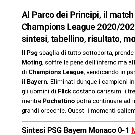
Al Parco dei Principi, il match 
Champions League 2020/2021
sintesi, tabellino, risultato, m
Il
Psg
sbaglia di tutto sottoporta, prend
Moting
, soffre le pene dell’inferno ma al
di
Champions League
, vendicando in par
il
Bayern
. Eliminati dunque i campioni in 
gli uomini di
Flick
costano carissimi i tre
mentre
Pochettino
potrà continuare ad i
grandi orecchie. Questi i momenti salien
Sintesi PSG Bayern Monaco 0-1