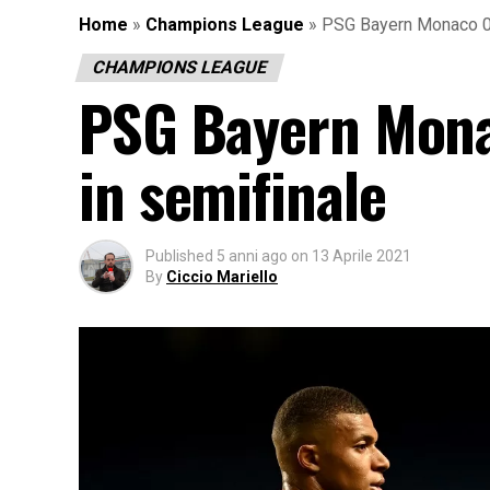
Home
»
Champions League
»
PSG Bayern Monaco 0-
CHAMPIONS LEAGUE
PSG Bayern Mona
in semifinale
Published
5 anni ago
on
13 Aprile 2021
By
Ciccio Mariello