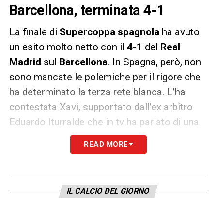
Barcellona, terminata 4-1
La finale di
Supercoppa spagnola
ha avuto
un esito molto netto con il
4-1
del
Real
Madrid
sul
Barcellona
. In Spagna, però, non
sono mancate le polemiche per il rigore che
ha determinato la terza rete blanca. L’ha
contestata Xavi, supportato dall’ex arbitro
Eduardo Iturralde che in tv ha parlato di una
decisione errata:
READ MORE
«Il contatto di Araujo su Vinicius è molto
lieve. Per me non è sufficiente a decretare un
penalty. E se invece ritieni che lo sia, allora a
IL CALCIO DEL GIORNO
quel punto devi dare il rosso al giocatore del