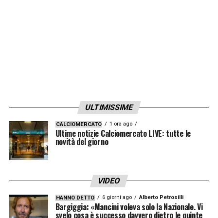
Barça»
(che ha ricevuto nel secondo tempo
per doppio giallo, sempre per una
scorrettezza nei confronti dello scatenato
braasiliano). Secondo
DefensaCentral
, voce
del madridismo, la valutazione di Iturralde
non si discosta dalle abitudini, lui è sempre
orientato a dare torto alla formazione di
ULTIMISSIME
Ancelotti quando valuta gli episodi.
1 ora ago
CALCIOMERCATO
Ultime notizie Calciomercato LIVE: tutte le
LA PLAYLIST DELLE NOSTRE TOP NEWS
novità del giorno
VIDEO
6 giorni ago
Alberto Petrosilli
HANNO DETTO
Bargiggia: «Mancini voleva solo la Nazionale. Vi
svelo cosa è successo davvero dietro le quinte