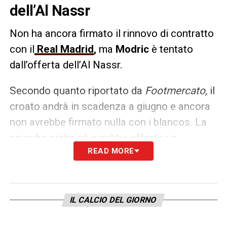
dell’Al Nassr
Non ha ancora firmato il rinnovo di contratto
con il
Real Madrid
,
ma
Modric
è tentato
dall’offerta dell’Al Nassr.
Secondo quanto riportato da
Footmercato
, il
croato andrà in scadenza a giugno e ancora
non avrebbe firmato nulla con i blancos. La
squadra araba gli avrebbe offerto un
READ MORE
contratto biennale a circa 40 milioni a
stagione.
LA PLAYLIST DELLE NOSTRE TOP NEWS
IL CALCIO DEL GIORNO