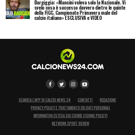
Bargiggia: «Mancini voleva solo la Nazionale. Vi
svelo cosa è successo davvero dietro le quinte
della FIGC. Campionato Primavera male del
calcio italiano» ESCLUSIVA e VIDEO
SCARICA L’APP DI CALCIO NEWS 24
CONTATTI
REDAZIONE
PRIVACY POLICY E TRATTAMENTO DEI DATI PERSONALI
INFORMATIVA ESTESA SUI COOKIE (COOKIE POLICY)
NETWORK SPORT REVIEW