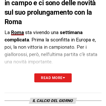
in campo e ci sono delle novità
sul suo prolungamento con la
Roma
La
Roma
sta vivendo una
settimana
complicata
. Prima la sconfitta in Europa e,
poi, la non vittoria in campionato. Per i
giallorossi, però, nell’ultima partita c’è stata
una novità importante.
Zalewki è tornato in campo
dopo essere
READ MORE
stato a settembre momentaneamente messo
fuori rosa. Il polacco ha il contratto in
scadenza nel 2025 e, per ora, r
egna ancora
IL CALCIO DEL GIORNO
incertezza
nonostante l’ottimismo in casa