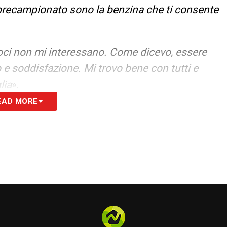
 precampionato sono la benzina che ti consente
oci non mi interessano. Come dicevo, essere
 e soddisfazione. Mi trovo bene con tutti e
lia
».
EAD MORE
TATI PER L’ATTACCO
– «
Non mi dà fastidio,
di un altro centravanti lo decideranno la
te non è una scelta che spetta a me. Ma con
i tanto serve a chiunque rifiatare nel corso di
re e non è un problema
».
a un’annata, come definirla?, turbolenta: ho
lla mano e una frattura intercostale. Da fuori