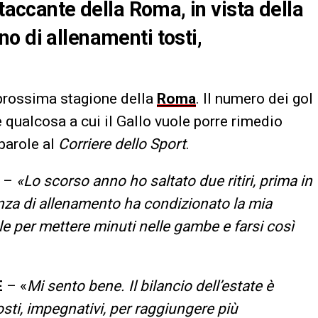
ttaccante della Roma, in vista della
o di allenamenti tosti,
 prossima stagione della
Roma
. Il numero dei gol
 è qualcosa a cui il Gallo vuole porre rimedio
parole al
Corriere dello Sport
.
–
«Lo scorso anno ho saltato due ritiri, prima in
nza di allenamento ha condizionato la mia
e per mettere minuti nelle gambe e farsi così
E
– «
Mi sento bene. Il bilancio dell’estate è
sti, impegnativi, per raggiungere più