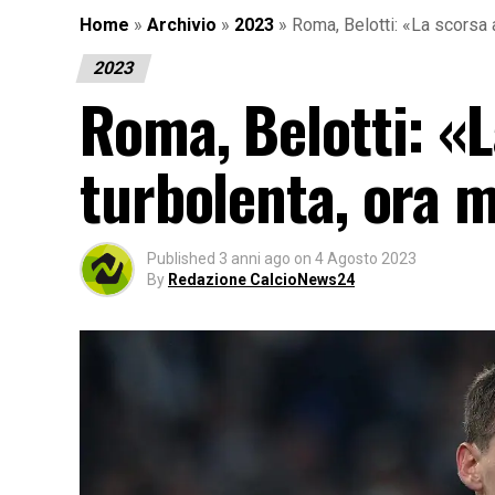
Home
»
Archivio
»
2023
»
Roma, Belotti: «La scorsa 
2023
Roma, Belotti: «
turbolenta, ora 
Published
3 anni ago
on
4 Agosto 2023
By
Redazione CalcioNews24