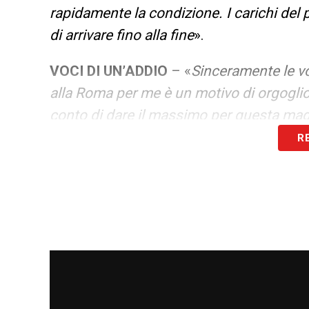
rapidamente la condizione. I carichi del
di arrivare fino alla fine
».
VOCI DI UN’ADDIO
– «
Sinceramente le v
alla Roma per me è un motivo di orgoglio
conto di dare il massimo per questa mag
R
SE LO INFASTIDISCONO I NOMI ACCOS
perché conosco le regole. Se c’è bisogno 
società e l’allenatore, questa logicamen
tante partite lo spazio non mancherà. Ogn
una stagione. Succede in tutte le squad
ZERO GOL LO SCORSO ANNO
– «
É stat
saltato due ritiri, ho avuto una frattura a