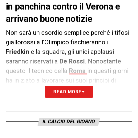
in panchina contro il Verona e
arrivano buone notizie
Non sarà un esordio semplice perché i tifosi
giallorossi all’Olimpico fischieranno i
Friedkin
e la squadra, gli unici applausi
saranno riservati a
De Rossi
. Nonostante
questo il tecnico della
Roma
in questi giorni
ha iniziato a lavorare sui suoi principi di
gioco e avrebbe più di qualche dubbio sul
READ MORE
modulo a tre o quattro dietro.
A prescindere da questo la notizia migliore
IL CALCIO DEL GIORNO
riguarda l’infermeria con il recupero di
Dybala
dopo il guaio muscolare e, soprattutto, la