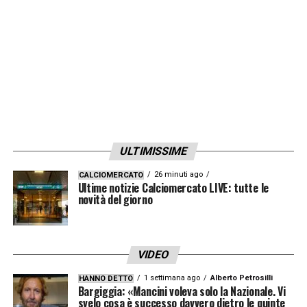
conferma di capitan
Pellegrini
. Il
centrocampista è uscito acciaccato dopo
una botta alla schiena contro l’
Atalanta
ma
sarà al suo posto a centrocampo. Lo scrive
Tuttosport
.
LA PLAYLIST DELLE NOSTRE TOP NEWS
ULTIMISSIME
26 minuti ago
CALCIOMERCATO
Ultime notizie Calciomercato LIVE: tutte le
novità del giorno
VIDEO
1 settimana ago
Alberto Petrosilli
HANNO DETTO
Bargiggia: «Mancini voleva solo la Nazionale. Vi
svelo cosa è successo davvero dietro le quinte