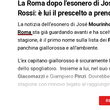
La Roma dopo l’esonero di Jo
Rossi: è lui il prescelto a pre
La notizia dell’esonero di José
Mourinh
Roma
sta già guardando avanti e ha sce
stagione, è il primo nome sulla lista dei
panchina giallorossa e all’ambiente.
L’ex capitano giallorosso è sicuramente 
dello spogliatoio. Insieme a lui, nel suo 
Giacomazzi
e Giampiero
Pinzi
. Dovrebbe 
stagione con rinnovo legato al raggiungim
LA PLAYLIST DELLE NOSTRE TOP NEW
R