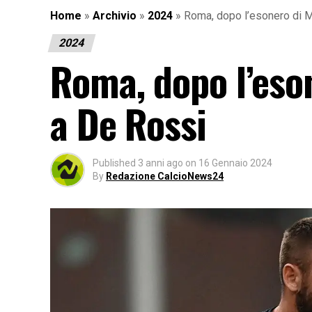
Home
»
Archivio
»
2024
»
Roma, dopo l’esonero di 
2024
Roma, dopo l’eso
a De Rossi
Published
3 anni ago
on
16 Gennaio 2024
By
Redazione CalcioNews24