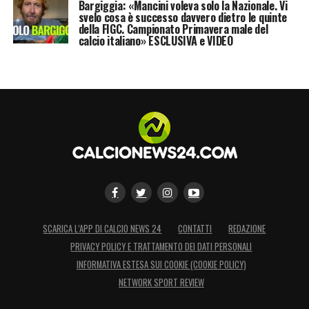
Bargiggia: «Mancini voleva solo la Nazionale. Vi
svelo cosa è successo davvero dietro le quinte
della FIGC. Campionato Primavera male del
calcio italiano» ESCLUSIVA e VIDEO
SCARICA L’APP DI CALCIO NEWS 24
CONTATTI
REDAZIONE
PRIVACY POLICY E TRATTAMENTO DEI DATI PERSONALI
INFORMATIVA ESTESA SUI COOKIE (COOKIE POLICY)
NETWORK SPORT REVIEW