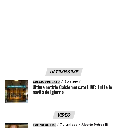
pic.twitter.com/vCjRSZeJD8
— CalcioNews24.com (@CalcioNews24)
April 20, 2023
LA PLAYLIST DELLE NOSTRE TOP NEWS
ULTIMISSIME
5 ore ago
CALCIOMERCATO
Ultime notizie Calciomercato LIVE: tutte le
novità del giorno
VIDEO
7 giorni ago
Alberto Petrosilli
HANNO DETTO