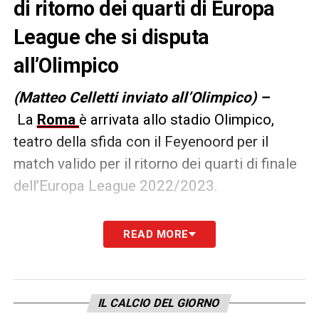
di ritorno dei quarti di Europa
League che si disputa
all’Olimpico
(Matteo Celletti inviato all’Olimpico) –
La
Roma
è arrivata allo stadio Olimpico,
teatro della sfida con il Feyenoord per il
match valido per il ritorno dei quarti di finale
dell’Europa League 2022/2023.
L’arrivo della Roma
READ MORE
#Roma
: l’arrivo del pullman per la sfida
al
#Feyenoord
#EuropaLeague
IL CALCIO DEL GIORNO
@TheoCells